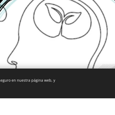
 seguro en nuestra página web, y
b fue creada con Webnode.
Crea tu propia web
gratis hoy mismo!