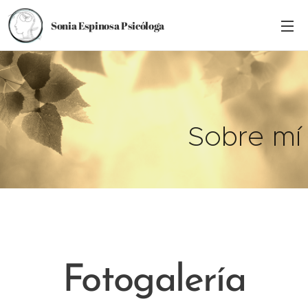
Sonia Espinosa Psicóloga
Sobre mí
Fotogalería